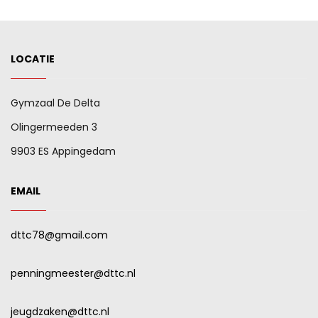
LOCATIE
Gymzaal De Delta
Olingermeeden 3
9903 ES Appingedam
EMAIL
dttc78@gmail.com
penningmeester@dttc.nl
jeugdzaken@dttc.nl