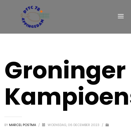
Groninger
Kampioen
BY
MARCEL POSTMA
/
WOENSDAG, 06 DECEMBER 2023
/