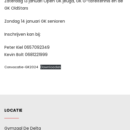
Zaterdag 13 januari Open GK jeugd, GK G-tafeltennis en de
GK OldStars
Zondag 14 januari GK senioren
Inschrijven kan bij:
Peter Kiel 0657092349
Kevin Bolt 0681221999
Convocatie-GK2024
Downloaden
LOCATIE
Gymzaal De Delta